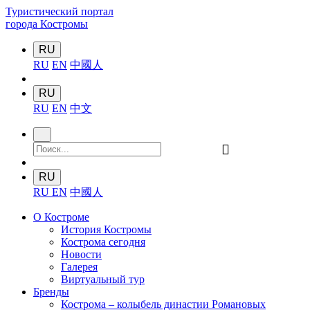
Туристический портал
города Костромы
RU
RU
EN
中國人
RU
RU
EN
中文
󰍉
RU
RU
EN
中國人
О Костроме
История Костромы
Кострома сегодня
Новости
Галерея
Виртуальный тур
Бренды
Кострома – колыбель династии Романовых