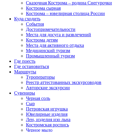
Сказочная Кострома – родина Снегурочки
Кострома сырная
Кострома – ювелирная столица России
Куда сходить
События
Достопримечательности
Места для досуга и развлечений
Кострома детям
Места для активного отдыха
Медицинский туризм
Промышленный туризм
Где поесть
Где остановиться
Маршруты
Туроператоры
Реестр аттестованных экскурсоводов
Авторские экскурсии
Сувениры
Черная соль
Сыр
Петровская игрушка
Ювелирные изделия
Лен, изделия изо льна
Костромская роспись
Черное мыло