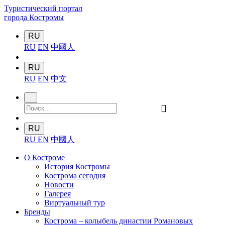
Туристический портал
города Костромы
RU
RU
EN
中國人
RU
RU
EN
中文
󰍉
RU
RU
EN
中國人
О Костроме
История Костромы
Кострома сегодня
Новости
Галерея
Виртуальный тур
Бренды
Кострома – колыбель династии Романовых