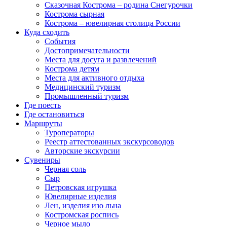
Сказочная Кострома – родина Снегурочки
Кострома сырная
Кострома – ювелирная столица России
Куда сходить
События
Достопримечательности
Места для досуга и развлечений
Кострома детям
Места для активного отдыха
Медицинский туризм
Промышленный туризм
Где поесть
Где остановиться
Маршруты
Туроператоры
Реестр аттестованных экскурсоводов
Авторские экскурсии
Сувениры
Черная соль
Сыр
Петровская игрушка
Ювелирные изделия
Лен, изделия изо льна
Костромская роспись
Черное мыло