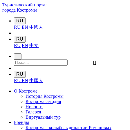
Туристический портал
города Костромы
RU
RU
EN
中國人
RU
RU
EN
中文
󰍉
RU
RU
EN
中國人
О Костроме
История Костромы
Кострома сегодня
Новости
Галерея
Виртуальный тур
Бренды
Кострома – колыбель династии Романовых