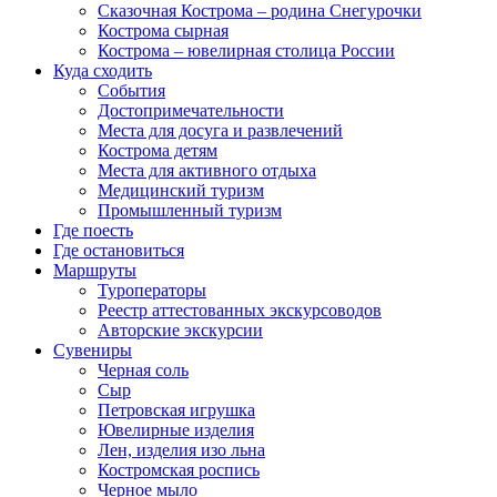
Сказочная Кострома – родина Снегурочки
Кострома сырная
Кострома – ювелирная столица России
Куда сходить
События
Достопримечательности
Места для досуга и развлечений
Кострома детям
Места для активного отдыха
Медицинский туризм
Промышленный туризм
Где поесть
Где остановиться
Маршруты
Туроператоры
Реестр аттестованных экскурсоводов
Авторские экскурсии
Сувениры
Черная соль
Сыр
Петровская игрушка
Ювелирные изделия
Лен, изделия изо льна
Костромская роспись
Черное мыло