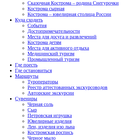
Сказочная Кострома – родина Снегурочки
Кострома сырная
Кострома – ювелирная столица России
Куда сходить
События
Достопримечательности
Места для досуга и развлечений
Кострома детям
Места для активного отдыха
Медицинский туризм
Промышленный туризм
Где поесть
Где остановиться
Маршруты
Туроператоры
Реестр аттестованных экскурсоводов
Авторские экскурсии
Сувениры
Черная соль
Сыр
Петровская игрушка
Ювелирные изделия
Лен, изделия изо льна
Костромская роспись
Черное мыло