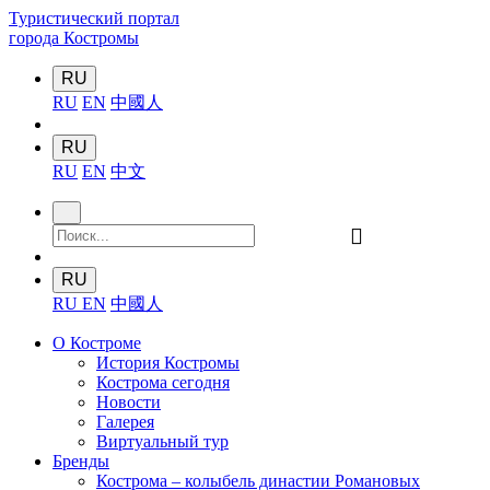
Туристический портал
города Костромы
RU
RU
EN
中國人
RU
RU
EN
中文
󰍉
RU
RU
EN
中國人
О Костроме
История Костромы
Кострома сегодня
Новости
Галерея
Виртуальный тур
Бренды
Кострома – колыбель династии Романовых