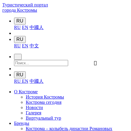
Туристический портал
города Костромы
RU
RU
EN
中國人
RU
RU
EN
中文
󰍉
RU
RU
EN
中國人
О Костроме
История Костромы
Кострома сегодня
Новости
Галерея
Виртуальный тур
Бренды
Кострома – колыбель династии Романовых