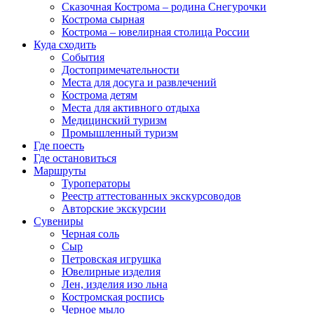
Сказочная Кострома – родина Снегурочки
Кострома сырная
Кострома – ювелирная столица России
Куда сходить
События
Достопримечательности
Места для досуга и развлечений
Кострома детям
Места для активного отдыха
Медицинский туризм
Промышленный туризм
Где поесть
Где остановиться
Маршруты
Туроператоры
Реестр аттестованных экскурсоводов
Авторские экскурсии
Сувениры
Черная соль
Сыр
Петровская игрушка
Ювелирные изделия
Лен, изделия изо льна
Костромская роспись
Черное мыло