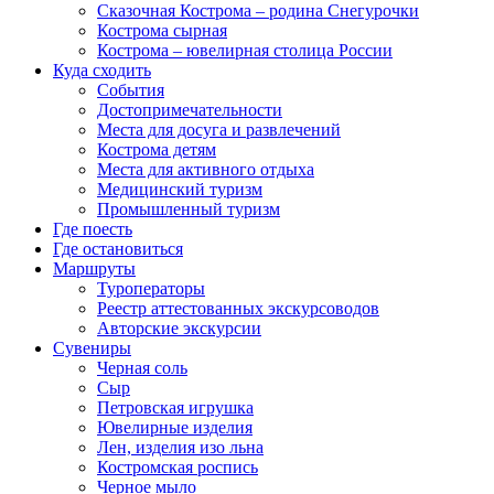
Сказочная Кострома – родина Снегурочки
Кострома сырная
Кострома – ювелирная столица России
Куда сходить
События
Достопримечательности
Места для досуга и развлечений
Кострома детям
Места для активного отдыха
Медицинский туризм
Промышленный туризм
Где поесть
Где остановиться
Маршруты
Туроператоры
Реестр аттестованных экскурсоводов
Авторские экскурсии
Сувениры
Черная соль
Сыр
Петровская игрушка
Ювелирные изделия
Лен, изделия изо льна
Костромская роспись
Черное мыло