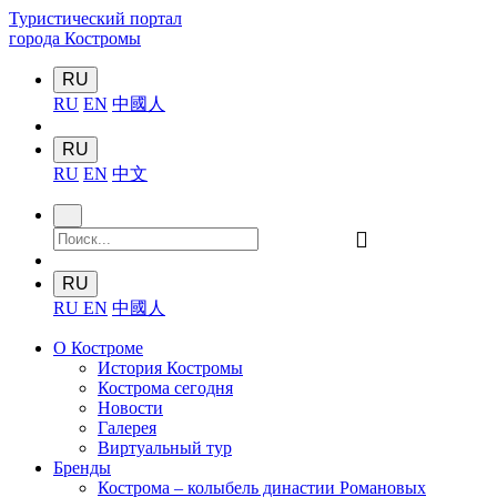
Туристический портал
города Костромы
RU
RU
EN
中國人
RU
RU
EN
中文
󰍉
RU
RU
EN
中國人
О Костроме
История Костромы
Кострома сегодня
Новости
Галерея
Виртуальный тур
Бренды
Кострома – колыбель династии Романовых