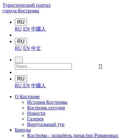
Туристический портал
города Костромы
RU
RU
EN
中國人
RU
RU
EN
中文
󰍉
RU
RU
EN
中國人
О Костроме
История Костромы
Кострома сегодня
Новости
Галерея
Виртуальный тур
Бренды
Кострома – колыбель династии Романовых