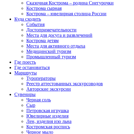
Сказочная Кострома – родина Снегурочки
Кострома сырная
Кострома – ювелирная столица России
Куда сходить
События
Достопримечательности
Места для досуга и развлечений
Кострома детям
Места для активного отдыха
Медицинский туризм
Промышленный туризм
Где поесть
Где остановиться
Маршруты
Туроператоры
Реестр аттестованных экскурсоводов
Авторские экскурсии
Сувениры
Черная соль
Сыр
Петровская игрушка
Ювелирные изделия
Лен, изделия изо льна
Костромская роспись
Черное мыло