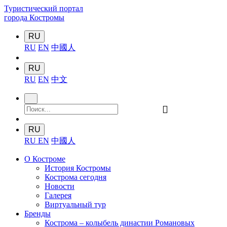
Туристический портал
города Костромы
RU
RU
EN
中國人
RU
RU
EN
中文
󰍉
RU
RU
EN
中國人
О Костроме
История Костромы
Кострома сегодня
Новости
Галерея
Виртуальный тур
Бренды
Кострома – колыбель династии Романовых