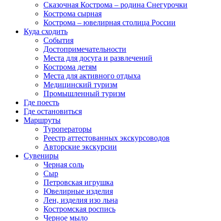
Сказочная Кострома – родина Снегурочки
Кострома сырная
Кострома – ювелирная столица России
Куда сходить
События
Достопримечательности
Места для досуга и развлечений
Кострома детям
Места для активного отдыха
Медицинский туризм
Промышленный туризм
Где поесть
Где остановиться
Маршруты
Туроператоры
Реестр аттестованных экскурсоводов
Авторские экскурсии
Сувениры
Черная соль
Сыр
Петровская игрушка
Ювелирные изделия
Лен, изделия изо льна
Костромская роспись
Черное мыло