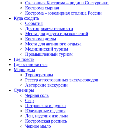
Сказочная Кострома – родина Снегурочки
Кострома сырная
Кострома – ювелирная столица России
Куда сходить
События
Достопримечательности
Места для досуга и развлечений
Кострома детям
Места для активного отдыха
Медицинский туризм
Промышленный туризм
Где поесть
Где остановиться
Маршруты
Туроператоры
Реестр аттестованных экскурсоводов
Авторские экскурсии
Сувениры
Черная соль
Сыр
Петровская игрушка
Ювелирные изделия
Лен, изделия изо льна
Костромская роспись
Черное мыло