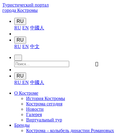
Туристический портал
города Костромы
RU
RU
EN
中國人
RU
RU
EN
中文
󰍉
RU
RU
EN
中國人
О Костроме
История Костромы
Кострома сегодня
Новости
Галерея
Виртуальный тур
Бренды
Кострома – колыбель династии Романовых