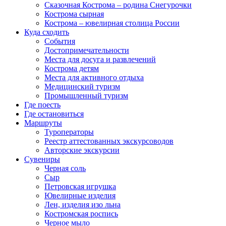
Сказочная Кострома – родина Снегурочки
Кострома сырная
Кострома – ювелирная столица России
Куда сходить
События
Достопримечательности
Места для досуга и развлечений
Кострома детям
Места для активного отдыха
Медицинский туризм
Промышленный туризм
Где поесть
Где остановиться
Маршруты
Туроператоры
Реестр аттестованных экскурсоводов
Авторские экскурсии
Сувениры
Черная соль
Сыр
Петровская игрушка
Ювелирные изделия
Лен, изделия изо льна
Костромская роспись
Черное мыло