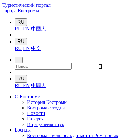
Туристический портал
города Костромы
RU
RU
EN
中國人
RU
RU
EN
中文
󰍉
RU
RU
EN
中國人
О Костроме
История Костромы
Кострома сегодня
Новости
Галерея
Виртуальный тур
Бренды
Кострома – колыбель династии Романовых