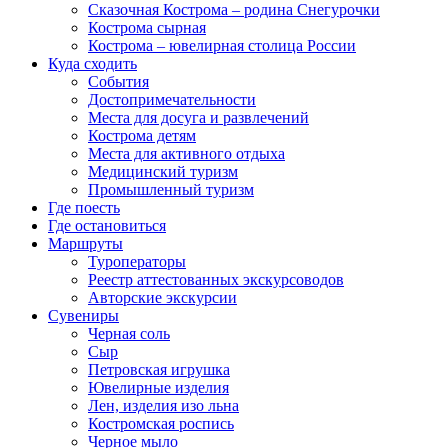
Сказочная Кострома – родина Снегурочки
Кострома сырная
Кострома – ювелирная столица России
Куда сходить
События
Достопримечательности
Места для досуга и развлечений
Кострома детям
Места для активного отдыха
Медицинский туризм
Промышленный туризм
Где поесть
Где остановиться
Маршруты
Туроператоры
Реестр аттестованных экскурсоводов
Авторские экскурсии
Сувениры
Черная соль
Сыр
Петровская игрушка
Ювелирные изделия
Лен, изделия изо льна
Костромская роспись
Черное мыло