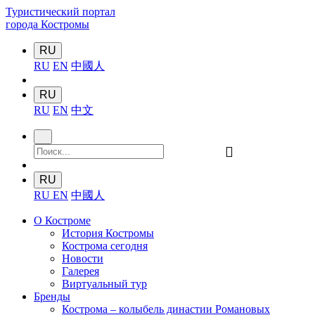
Туристический портал
города Костромы
RU
RU
EN
中國人
RU
RU
EN
中文
󰍉
RU
RU
EN
中國人
О Костроме
История Костромы
Кострома сегодня
Новости
Галерея
Виртуальный тур
Бренды
Кострома – колыбель династии Романовых