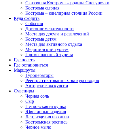
Сказочная Кострома – родина Снегурочки
Кострома сырная
Кострома – ювелирная столица России
Куда сходить
События
Достопримечательности
Места для досуга и развлечений
Кострома детям
Места для активного отдыха
Медицинский туризм
Промышленный туризм
Где поесть
Где остановиться
Маршруты
Туроператоры
Реестр аттестованных экскурсоводов
Авторские экскурсии
Сувениры
Черная соль
Сыр
Петровская игрушка
Ювелирные изделия
Лен, изделия изо льна
Костромская роспись
Черное мыло