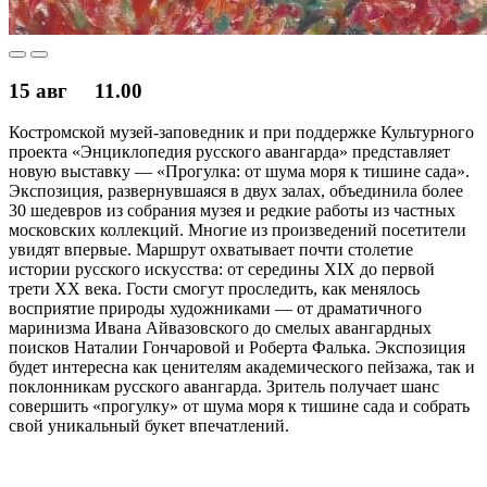
15 авг
11.00
Костромской музей-заповедник и при поддержке Культурного
проекта «Энциклопедия русского авангарда» представляет
новую выставку — «Прогулка: от шума моря к тишине сада».
Экспозиция, развернувшаяся в двух залах, объединила более
30 шедевров из собрания музея и редкие работы из частных
московских коллекций. Многие из произведений посетители
увидят впервые. Маршрут охватывает почти столетие
истории русского искусства: от середины XIX до первой
трети XX века. Гости смогут проследить, как менялось
восприятие природы художниками — от драматичного
маринизма Ивана Айвазовского до смелых авангардных
поисков Наталии Гончаровой и Роберта Фалька. Экспозиция
будет интересна как ценителям академического пейзажа, так и
поклонникам русского авангарда. Зритель получает шанс
совершить «прогулку» от шума моря к тишине сада и собрать
свой уникальный букет впечатлений.