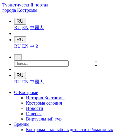
Туристический портал
города Костромы
RU
RU
EN
中國人
RU
RU
EN
中文
󰍉
RU
RU
EN
中國人
О Костроме
История Костромы
Кострома сегодня
Новости
Галерея
Виртуальный тур
Бренды
Кострома – колыбель династии Романовых