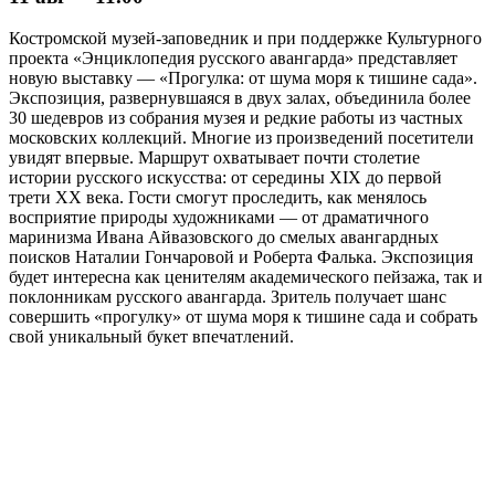
Костромской музей-заповедник и при поддержке Культурного
проекта «Энциклопедия русского авангарда» представляет
новую выставку — «Прогулка: от шума моря к тишине сада».
Экспозиция, развернувшаяся в двух залах, объединила более
30 шедевров из собрания музея и редкие работы из частных
московских коллекций. Многие из произведений посетители
увидят впервые. Маршрут охватывает почти столетие
истории русского искусства: от середины XIX до первой
трети XX века. Гости смогут проследить, как менялось
восприятие природы художниками — от драматичного
маринизма Ивана Айвазовского до смелых авангардных
поисков Наталии Гончаровой и Роберта Фалька. Экспозиция
будет интересна как ценителям академического пейзажа, так и
поклонникам русского авангарда. Зритель получает шанс
совершить «прогулку» от шума моря к тишине сада и собрать
свой уникальный букет впечатлений.