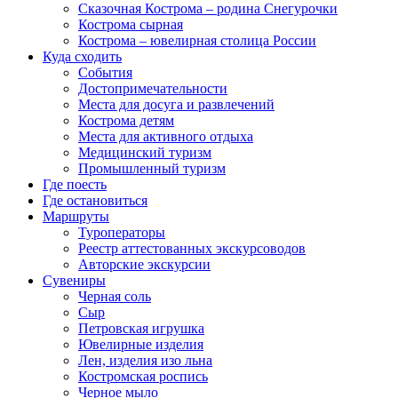
Сказочная Кострома – родина Снегурочки
Кострома сырная
Кострома – ювелирная столица России
Куда сходить
События
Достопримечательности
Места для досуга и развлечений
Кострома детям
Места для активного отдыха
Медицинский туризм
Промышленный туризм
Где поесть
Где остановиться
Маршруты
Туроператоры
Реестр аттестованных экскурсоводов
Авторские экскурсии
Сувениры
Черная соль
Сыр
Петровская игрушка
Ювелирные изделия
Лен, изделия изо льна
Костромская роспись
Черное мыло