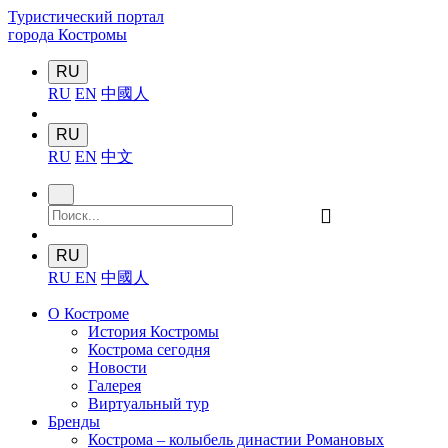
Туристический портал
города Костромы
RU
RU
EN
中國人
RU
RU
EN
中文
󰍉
RU
RU
EN
中國人
О Костроме
История Костромы
Кострома сегодня
Новости
Галерея
Виртуальный тур
Бренды
Кострома – колыбель династии Романовых