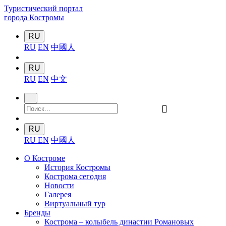
Туристический портал
города Костромы
RU
RU
EN
中國人
RU
RU
EN
中文
󰍉
RU
RU
EN
中國人
О Костроме
История Костромы
Кострома сегодня
Новости
Галерея
Виртуальный тур
Бренды
Кострома – колыбель династии Романовых