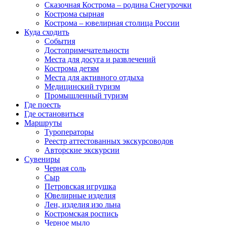
Сказочная Кострома – родина Снегурочки
Кострома сырная
Кострома – ювелирная столица России
Куда сходить
События
Достопримечательности
Места для досуга и развлечений
Кострома детям
Места для активного отдыха
Медицинский туризм
Промышленный туризм
Где поесть
Где остановиться
Маршруты
Туроператоры
Реестр аттестованных экскурсоводов
Авторские экскурсии
Сувениры
Черная соль
Сыр
Петровская игрушка
Ювелирные изделия
Лен, изделия изо льна
Костромская роспись
Черное мыло