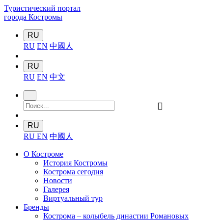
Туристический портал
города Костромы
RU
RU
EN
中國人
RU
RU
EN
中文
󰍉
RU
RU
EN
中國人
О Костроме
История Костромы
Кострома сегодня
Новости
Галерея
Виртуальный тур
Бренды
Кострома – колыбель династии Романовых