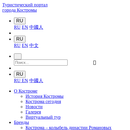
Туристический портал
города Костромы
RU
RU
EN
中國人
RU
RU
EN
中文
󰍉
RU
RU
EN
中國人
О Костроме
История Костромы
Кострома сегодня
Новости
Галерея
Виртуальный тур
Бренды
Кострома – колыбель династии Романовых