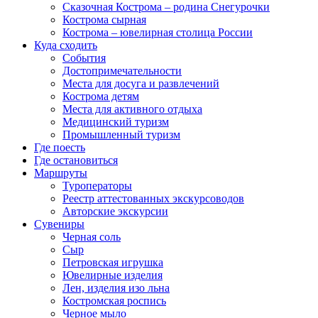
Сказочная Кострома – родина Снегурочки
Кострома сырная
Кострома – ювелирная столица России
Куда сходить
События
Достопримечательности
Места для досуга и развлечений
Кострома детям
Места для активного отдыха
Медицинский туризм
Промышленный туризм
Где поесть
Где остановиться
Маршруты
Туроператоры
Реестр аттестованных экскурсоводов
Авторские экскурсии
Сувениры
Черная соль
Сыр
Петровская игрушка
Ювелирные изделия
Лен, изделия изо льна
Костромская роспись
Черное мыло