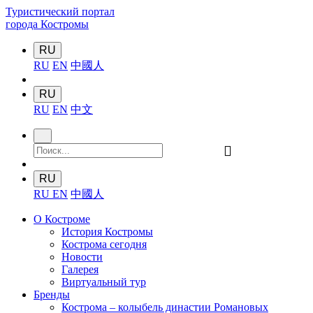
Туристический портал
города Костромы
RU
RU
EN
中國人
RU
RU
EN
中文
󰍉
RU
RU
EN
中國人
О Костроме
История Костромы
Кострома сегодня
Новости
Галерея
Виртуальный тур
Бренды
Кострома – колыбель династии Романовых