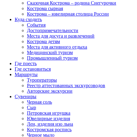
Сказочная Кострома – родина Снегурочки
Кострома сырная
Кострома – ювелирная столица России
Куда сходить
События
Достопримечательности
Места для досуга и развлечений
Кострома детям
Места для активного отдыха
Медицинский туризм
Промышленный туризм
Где поесть
Где остановиться
Маршруты
Туроператоры
Реестр аттестованных экскурсоводов
Авторские экскурсии
Сувениры
Черная соль
Сыр
Петровская игрушка
Ювелирные изделия
Лен, изделия изо льна
Костромская роспись
Черное мыло