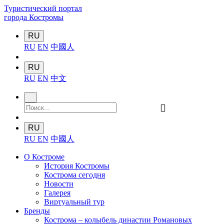
Туристический портал
города Костромы
RU
RU
EN
中國人
RU
RU
EN
中文
󰍉
RU
RU
EN
中國人
О Костроме
История Костромы
Кострома сегодня
Новости
Галерея
Виртуальный тур
Бренды
Кострома – колыбель династии Романовых