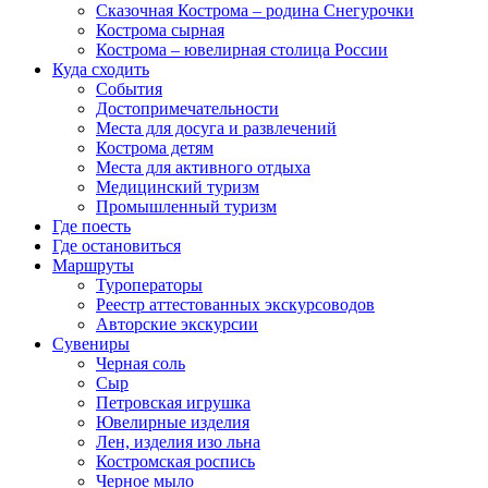
Сказочная Кострома – родина Снегурочки
Кострома сырная
Кострома – ювелирная столица России
Куда сходить
События
Достопримечательности
Места для досуга и развлечений
Кострома детям
Места для активного отдыха
Медицинский туризм
Промышленный туризм
Где поесть
Где остановиться
Маршруты
Туроператоры
Реестр аттестованных экскурсоводов
Авторские экскурсии
Сувениры
Черная соль
Сыр
Петровская игрушка
Ювелирные изделия
Лен, изделия изо льна
Костромская роспись
Черное мыло