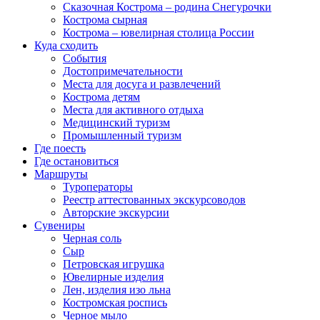
Сказочная Кострома – родина Снегурочки
Кострома сырная
Кострома – ювелирная столица России
Куда сходить
События
Достопримечательности
Места для досуга и развлечений
Кострома детям
Места для активного отдыха
Медицинский туризм
Промышленный туризм
Где поесть
Где остановиться
Маршруты
Туроператоры
Реестр аттестованных экскурсоводов
Авторские экскурсии
Сувениры
Черная соль
Сыр
Петровская игрушка
Ювелирные изделия
Лен, изделия изо льна
Костромская роспись
Черное мыло