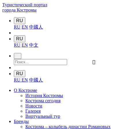
Туристический портал
города Костромы
RU
RU
EN
中國人
RU
RU
EN
中文
󰍉
RU
RU
EN
中國人
О Костроме
История Костромы
Кострома сегодня
Новости
Галерея
Виртуальный тур
Бренды
Кострома – колыбель династии Романовых