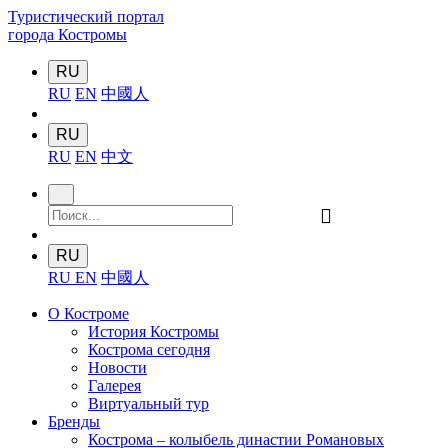
Туристический портал
города Костромы
RU
RU
EN
中國人
RU
RU
EN
中文
󰍉
RU
RU
EN
中國人
О Костроме
История Костромы
Кострома сегодня
Новости
Галерея
Виртуальный тур
Бренды
Кострома – колыбель династии Романовых