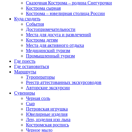
Сказочная Кострома – родина Снегурочки
Кострома сырная
Кострома – ювелирная столица России
Куда сходить
События
Достопримечательности
Места для досуга и развлечений
Кострома детям
Места для активного отдыха
Медицинский туризм
Промышленный туризм
Где поесть
Где остановиться
Маршруты
Туроператоры
Реестр аттестованных экскурсоводов
Авторские экскурсии
Сувениры
Черная соль
Сыр
Петровская игрушка
Ювелирные изделия
Лен, изделия изо льна
Костромская роспись
Черное мыло