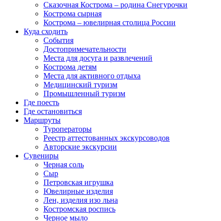
Сказочная Кострома – родина Снегурочки
Кострома сырная
Кострома – ювелирная столица России
Куда сходить
События
Достопримечательности
Места для досуга и развлечений
Кострома детям
Места для активного отдыха
Медицинский туризм
Промышленный туризм
Где поесть
Где остановиться
Маршруты
Туроператоры
Реестр аттестованных экскурсоводов
Авторские экскурсии
Сувениры
Черная соль
Сыр
Петровская игрушка
Ювелирные изделия
Лен, изделия изо льна
Костромская роспись
Черное мыло