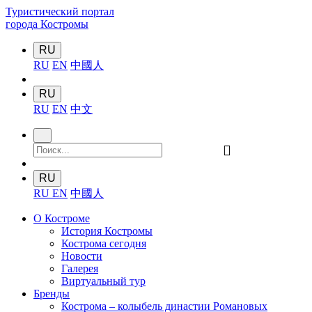
Туристический портал
города Костромы
RU
RU
EN
中國人
RU
RU
EN
中文
󰍉
RU
RU
EN
中國人
О Костроме
История Костромы
Кострома сегодня
Новости
Галерея
Виртуальный тур
Бренды
Кострома – колыбель династии Романовых