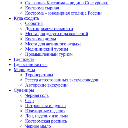
Сказочная Кострома – родина Снегурочки
Кострома сырная
Кострома – ювелирная столица России
Куда сходить
События
Достопримечательности
Места для досуга и развлечений
Кострома детям
Места для активного отдыха
Медицинский туризм
Промышленный туризм
Где поесть
Где остановиться
Маршруты
Туроператоры
Реестр аттестованных экскурсоводов
Авторские экскурсии
Сувениры
Черная соль
Сыр
Петровская игрушка
Ювелирные изделия
Лен, изделия изо льна
Костромская роспись
Черное мыло