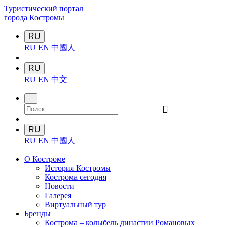
Туристический портал
города Костромы
RU
RU
EN
中國人
RU
RU
EN
中文
󰍉
RU
RU
EN
中國人
О Костроме
История Костромы
Кострома сегодня
Новости
Галерея
Виртуальный тур
Бренды
Кострома – колыбель династии Романовых