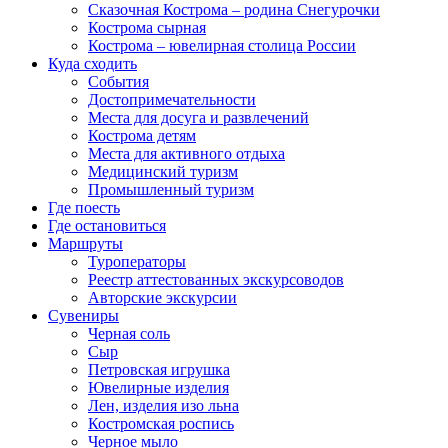
Сказочная Кострома – родина Снегурочки
Кострома сырная
Кострома – ювелирная столица России
Куда сходить
События
Достопримечательности
Места для досуга и развлечений
Кострома детям
Места для активного отдыха
Медицинский туризм
Промышленный туризм
Где поесть
Где остановиться
Маршруты
Туроператоры
Реестр аттестованных экскурсоводов
Авторские экскурсии
Сувениры
Черная соль
Сыр
Петровская игрушка
Ювелирные изделия
Лен, изделия изо льна
Костромская роспись
Черное мыло