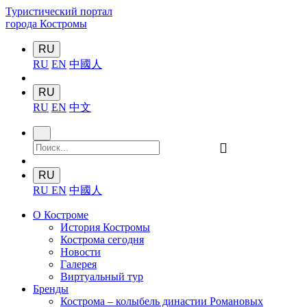
Туристический портал
города Костромы
RU
RU
EN
中國人
RU
RU
EN
中文
󰍉
RU
RU
EN
中國人
О Костроме
История Костромы
Кострома сегодня
Новости
Галерея
Виртуальный тур
Бренды
Кострома – колыбель династии Романовых