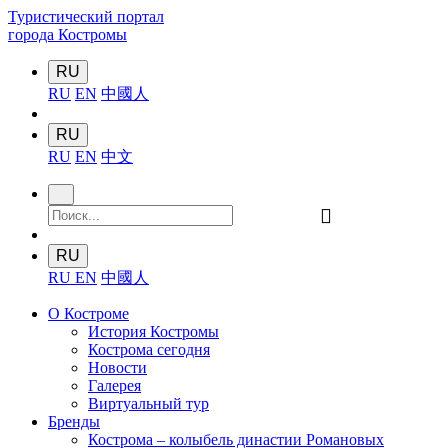
Туристический портал
города Костромы
RU
RU
EN
中國人
RU
RU
EN
中文
󰍉
RU
RU
EN
中國人
О Костроме
История Костромы
Кострома сегодня
Новости
Галерея
Виртуальный тур
Бренды
Кострома – колыбель династии Романовых