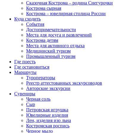
Сказочная Кострома – родина Снегурочки
Кострома сырная
Кострома – ювелирная столица России
Куда сходить
События
Достопримечательности
Места для досуга и развлечений
Кострома детям
Места для активного отдыха
Медицинский туризм
Промышленный туризм
Где поесть
Где остановиться
Маршруты
Туроператоры
Реестр аттестованных экскурсоводов
Авторские экскурсии
Сувениры
Черная соль
Сыр
Петровская игрушка
Ювелирные изделия
Лен, изделия изо льна
Костромская роспись
Черное мыло