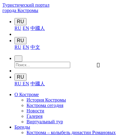
Туристический портал
города Костромы
RU
RU
EN
中國人
RU
RU
EN
中文
󰍉
RU
RU
EN
中國人
О Костроме
История Костромы
Кострома сегодня
Новости
Галерея
Виртуальный тур
Бренды
Кострома – колыбель династии Романовых