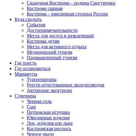
Сказочная Кострома – родина Снегурочки
Кострома сырная
Кострома – ювелирная столица России
Куда сходить
События
Достопримечательности
Места для досуга и развлечений
Кострома детям
Места для активного отдыха
Медицинский туризм
Промышленный туризм
Где поесть
Где остановиться
Маршруты
Туроператоры
Реестр аттестованных экскурсоводов
Авторские экскурсии
Сувениры
Черная соль
Сыр
Петровская игрушка
Ювелирные изделия
Лен, изделия изо льна
Костромская роспись
Черное мыло