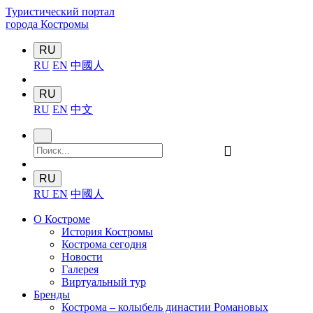
Туристический портал
города Костромы
RU
RU
EN
中國人
RU
RU
EN
中文
󰍉
RU
RU
EN
中國人
О Костроме
История Костромы
Кострома сегодня
Новости
Галерея
Виртуальный тур
Бренды
Кострома – колыбель династии Романовых