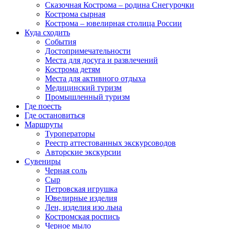
Сказочная Кострома – родина Снегурочки
Кострома сырная
Кострома – ювелирная столица России
Куда сходить
События
Достопримечательности
Места для досуга и развлечений
Кострома детям
Места для активного отдыха
Медицинский туризм
Промышленный туризм
Где поесть
Где остановиться
Маршруты
Туроператоры
Реестр аттестованных экскурсоводов
Авторские экскурсии
Сувениры
Черная соль
Сыр
Петровская игрушка
Ювелирные изделия
Лен, изделия изо льна
Костромская роспись
Черное мыло