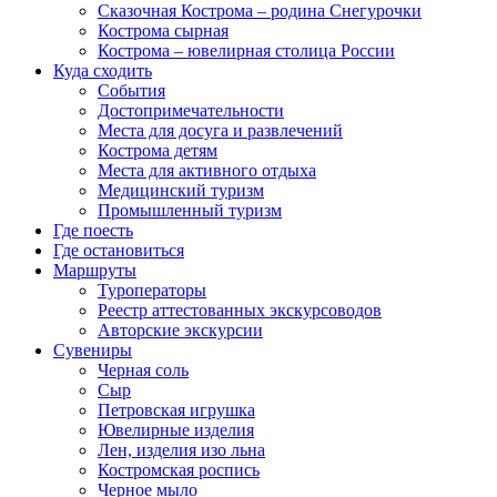
Сказочная Кострома – родина Снегурочки
Кострома сырная
Кострома – ювелирная столица России
Куда сходить
События
Достопримечательности
Места для досуга и развлечений
Кострома детям
Места для активного отдыха
Медицинский туризм
Промышленный туризм
Где поесть
Где остановиться
Маршруты
Туроператоры
Реестр аттестованных экскурсоводов
Авторские экскурсии
Сувениры
Черная соль
Сыр
Петровская игрушка
Ювелирные изделия
Лен, изделия изо льна
Костромская роспись
Черное мыло