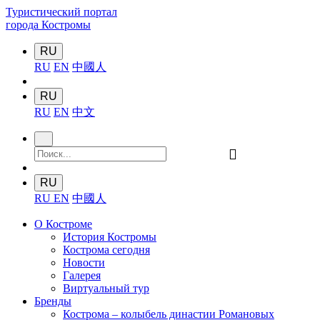
Туристический портал
города Костромы
RU
RU
EN
中國人
RU
RU
EN
中文
󰍉
RU
RU
EN
中國人
О Костроме
История Костромы
Кострома сегодня
Новости
Галерея
Виртуальный тур
Бренды
Кострома – колыбель династии Романовых