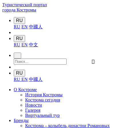
Туристический портал
города Костромы
RU
RU
EN
中國人
RU
RU
EN
中文
󰍉
RU
RU
EN
中國人
О Костроме
История Костромы
Кострома сегодня
Новости
Галерея
Виртуальный тур
Бренды
Кострома – колыбель династии Романовых