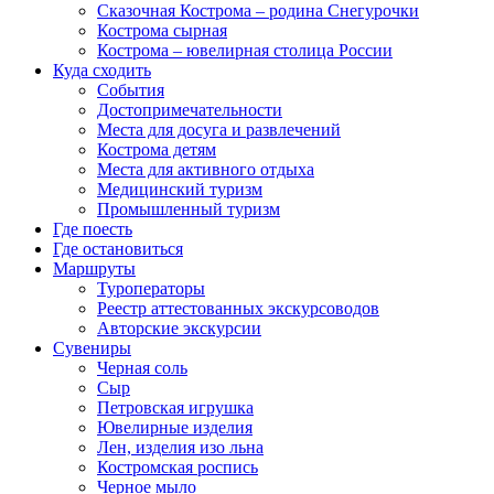
Сказочная Кострома – родина Снегурочки
Кострома сырная
Кострома – ювелирная столица России
Куда сходить
События
Достопримечательности
Места для досуга и развлечений
Кострома детям
Места для активного отдыха
Медицинский туризм
Промышленный туризм
Где поесть
Где остановиться
Маршруты
Туроператоры
Реестр аттестованных экскурсоводов
Авторские экскурсии
Сувениры
Черная соль
Сыр
Петровская игрушка
Ювелирные изделия
Лен, изделия изо льна
Костромская роспись
Черное мыло