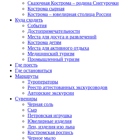
Сказочная Кострома – родина Снегурочки
Кострома сырная
Кострома – ювелирная столица России
Куда сходить
События
Достопримечательности
Места для досуга и развлечений
Кострома детям
Места для активного отдыха
Медицинский туризм
Промышленный туризм
Где поесть
Где остановиться
Маршруты
Туроператоры
Реестр аттестованных экскурсоводов
Авторские экскурсии
Сувениры
Черная соль
Сыр
Петровская игрушка
Ювелирные изделия
Лен, изделия изо льна
Костромская роспись
Черное мыло