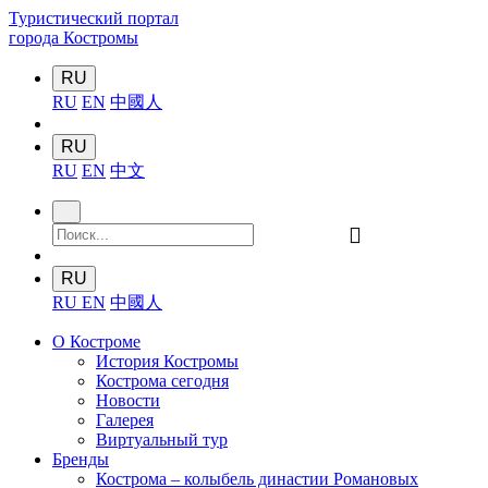
Туристический портал
города Костромы
RU
RU
EN
中國人
RU
RU
EN
中文
󰍉
RU
RU
EN
中國人
О Костроме
История Костромы
Кострома сегодня
Новости
Галерея
Виртуальный тур
Бренды
Кострома – колыбель династии Романовых