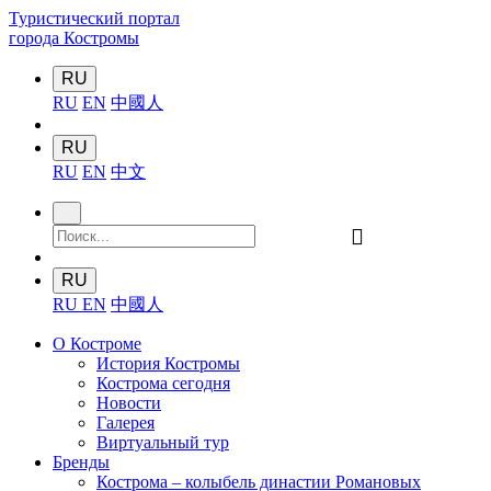
Туристический портал
города Костромы
RU
RU
EN
中國人
RU
RU
EN
中文
󰍉
RU
RU
EN
中國人
О Костроме
История Костромы
Кострома сегодня
Новости
Галерея
Виртуальный тур
Бренды
Кострома – колыбель династии Романовых