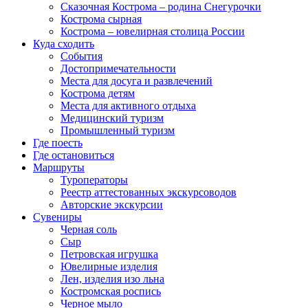
Сказочная Кострома – родина Снегурочки
Кострома сырная
Кострома – ювелирная столица России
Куда сходить
События
Достопримечательности
Места для досуга и развлечений
Кострома детям
Места для активного отдыха
Медицинский туризм
Промышленный туризм
Где поесть
Где остановиться
Маршруты
Туроператоры
Реестр аттестованных экскурсоводов
Авторские экскурсии
Сувениры
Черная соль
Сыр
Петровская игрушка
Ювелирные изделия
Лен, изделия изо льна
Костромская роспись
Черное мыло