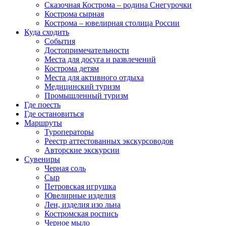
Сказочная Кострома – родина Снегурочки
Кострома сырная
Кострома – ювелирная столица России
Куда сходить
События
Достопримечательности
Места для досуга и развлечений
Кострома детям
Места для активного отдыха
Медицинский туризм
Промышленный туризм
Где поесть
Где остановиться
Маршруты
Туроператоры
Реестр аттестованных экскурсоводов
Авторские экскурсии
Сувениры
Черная соль
Сыр
Петровская игрушка
Ювелирные изделия
Лен, изделия изо льна
Костромская роспись
Черное мыло