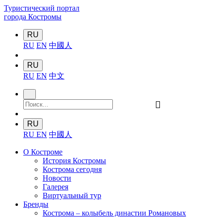
Туристический портал
города Костромы
RU
RU
EN
中國人
RU
RU
EN
中文
󰍉
RU
RU
EN
中國人
О Костроме
История Костромы
Кострома сегодня
Новости
Галерея
Виртуальный тур
Бренды
Кострома – колыбель династии Романовых