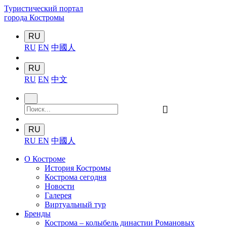
Туристический портал
города Костромы
RU
RU
EN
中國人
RU
RU
EN
中文
󰍉
RU
RU
EN
中國人
О Костроме
История Костромы
Кострома сегодня
Новости
Галерея
Виртуальный тур
Бренды
Кострома – колыбель династии Романовых