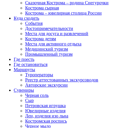
Сказочная Кострома – родина Снегурочки
Кострома сырная
Кострома – ювелирная столица России
Куда сходить
События
Достопримечательности
Места для досуга и развлечений
Кострома детям
Места для активного отдыха
Медицинский туризм
Промышленный туризм
Где поесть
Где остановиться
Маршруты
Туроператоры
Реестр аттестованных экскурсоводов
Авторские экскурсии
Сувениры
Черная соль
Сыр
Петровская игрушка
Ювелирные изделия
Лен, изделия изо льна
Костромская роспись
Черное мыло