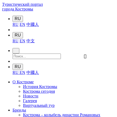
Туристический портал
города Костромы
RU
RU
EN
中國人
RU
RU
EN
中文
󰍉
RU
RU
EN
中國人
О Костроме
История Костромы
Кострома сегодня
Новости
Галерея
Виртуальный тур
Бренды
Кострома – колыбель династии Романовых