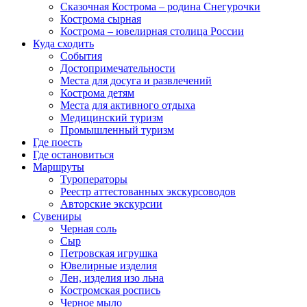
Сказочная Кострома – родина Снегурочки
Кострома сырная
Кострома – ювелирная столица России
Куда сходить
События
Достопримечательности
Места для досуга и развлечений
Кострома детям
Места для активного отдыха
Медицинский туризм
Промышленный туризм
Где поесть
Где остановиться
Маршруты
Туроператоры
Реестр аттестованных экскурсоводов
Авторские экскурсии
Сувениры
Черная соль
Сыр
Петровская игрушка
Ювелирные изделия
Лен, изделия изо льна
Костромская роспись
Черное мыло