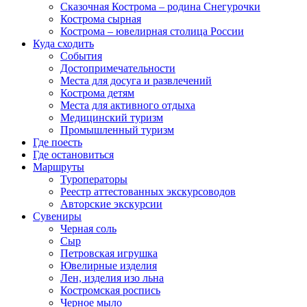
Сказочная Кострома – родина Снегурочки
Кострома сырная
Кострома – ювелирная столица России
Куда сходить
События
Достопримечательности
Места для досуга и развлечений
Кострома детям
Места для активного отдыха
Медицинский туризм
Промышленный туризм
Где поесть
Где остановиться
Маршруты
Туроператоры
Реестр аттестованных экскурсоводов
Авторские экскурсии
Сувениры
Черная соль
Сыр
Петровская игрушка
Ювелирные изделия
Лен, изделия изо льна
Костромская роспись
Черное мыло