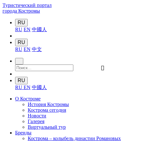
Туристический портал
города Костромы
RU
RU
EN
中國人
RU
RU
EN
中文
󰍉
RU
RU
EN
中國人
О Костроме
История Костромы
Кострома сегодня
Новости
Галерея
Виртуальный тур
Бренды
Кострома – колыбель династии Романовых