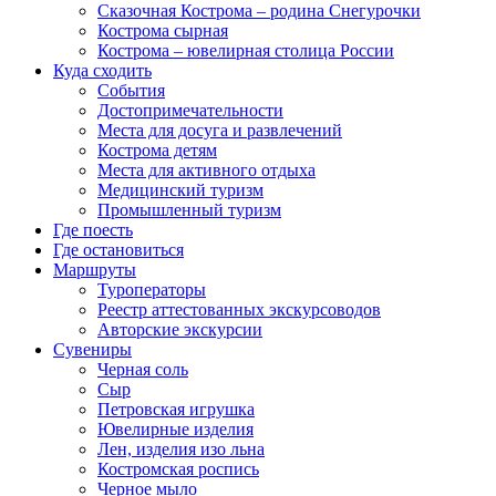
Сказочная Кострома – родина Снегурочки
Кострома сырная
Кострома – ювелирная столица России
Куда сходить
События
Достопримечательности
Места для досуга и развлечений
Кострома детям
Места для активного отдыха
Медицинский туризм
Промышленный туризм
Где поесть
Где остановиться
Маршруты
Туроператоры
Реестр аттестованных экскурсоводов
Авторские экскурсии
Сувениры
Черная соль
Сыр
Петровская игрушка
Ювелирные изделия
Лен, изделия изо льна
Костромская роспись
Черное мыло