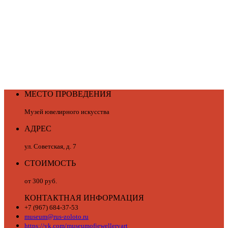
МЕСТО ПРОВЕДЕНИЯ
Музей ювелирного искусства
АДРЕС
ул. Советская, д. 7
СТОИМОСТЬ
от 300 руб.
КОНТАКТНАЯ ИНФОРМАЦИЯ
+7 (967) 684-37-53
museum@rus-zoloto.ru
https://vk.com/museumofjewelleryart