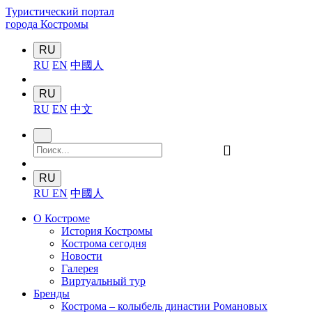
Туристический портал
города Костромы
RU
RU
EN
中國人
RU
RU
EN
中文
󰍉
RU
RU
EN
中國人
О Костроме
История Костромы
Кострома сегодня
Новости
Галерея
Виртуальный тур
Бренды
Кострома – колыбель династии Романовых