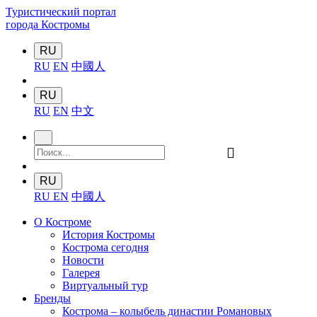
Туристический портал
города Костромы
RU
RU
EN
中國人
RU
RU
EN
中文
󰍉
RU
RU
EN
中國人
О Костроме
История Костромы
Кострома сегодня
Новости
Галерея
Виртуальный тур
Бренды
Кострома – колыбель династии Романовых