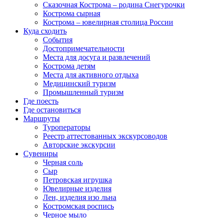
Сказочная Кострома – родина Снегурочки
Кострома сырная
Кострома – ювелирная столица России
Куда сходить
События
Достопримечательности
Места для досуга и развлечений
Кострома детям
Места для активного отдыха
Медицинский туризм
Промышленный туризм
Где поесть
Где остановиться
Маршруты
Туроператоры
Реестр аттестованных экскурсоводов
Авторские экскурсии
Сувениры
Черная соль
Сыр
Петровская игрушка
Ювелирные изделия
Лен, изделия изо льна
Костромская роспись
Черное мыло