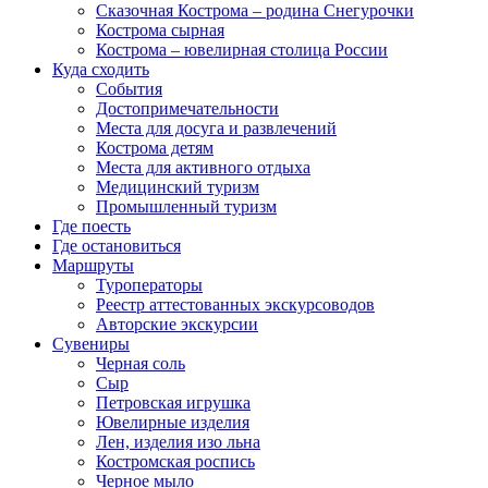
Сказочная Кострома – родина Снегурочки
Кострома сырная
Кострома – ювелирная столица России
Куда сходить
События
Достопримечательности
Места для досуга и развлечений
Кострома детям
Места для активного отдыха
Медицинский туризм
Промышленный туризм
Где поесть
Где остановиться
Маршруты
Туроператоры
Реестр аттестованных экскурсоводов
Авторские экскурсии
Сувениры
Черная соль
Сыр
Петровская игрушка
Ювелирные изделия
Лен, изделия изо льна
Костромская роспись
Черное мыло