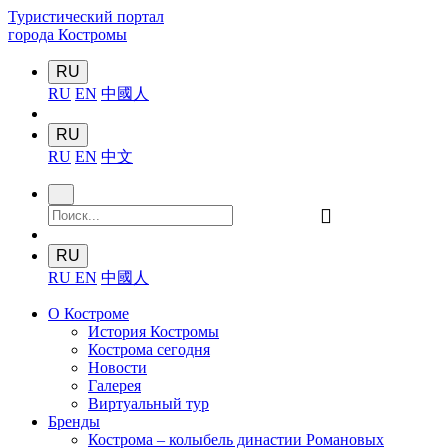
Туристический портал
города Костромы
RU
RU
EN
中國人
RU
RU
EN
中文
󰍉
RU
RU
EN
中國人
О Костроме
История Костромы
Кострома сегодня
Новости
Галерея
Виртуальный тур
Бренды
Кострома – колыбель династии Романовых