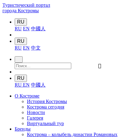
Туристический портал
города Костромы
RU
RU
EN
中國人
RU
RU
EN
中文
󰍉
RU
RU
EN
中國人
О Костроме
История Костромы
Кострома сегодня
Новости
Галерея
Виртуальный тур
Бренды
Кострома – колыбель династии Романовых