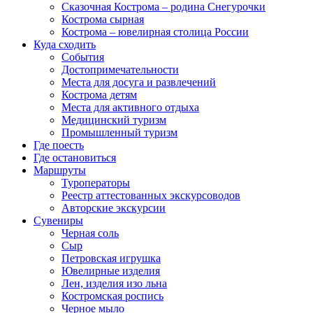
Сказочная Кострома – родина Снегурочки
Кострома сырная
Кострома – ювелирная столица России
Куда сходить
События
Достопримечательности
Места для досуга и развлечений
Кострома детям
Места для активного отдыха
Медицинский туризм
Промышленный туризм
Где поесть
Где остановиться
Маршруты
Туроператоры
Реестр аттестованных экскурсоводов
Авторские экскурсии
Сувениры
Черная соль
Сыр
Петровская игрушка
Ювелирные изделия
Лен, изделия изо льна
Костромская роспись
Черное мыло