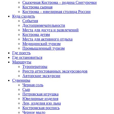
Сказочная Кострома – родина Снегурочки
Кострома сырная
Кострома – ювелирная столица России
Куда сходить
События
Достопримечательности
Места для досуга и развлечений
Кострома детям
Места для активного отдыха
Медицинский туризм
Промышленный туризм
Где поесть
Где остановиться
Маршруты
Туроператоры
Реестр аттестованных экскурсоводов
Авторские экскурсии
Сувениры
Черная соль
Сыр
Петровская игрушка
Ювелирные изделия
Лен, изделия изо льна
Костромская роспись
Черное мыло