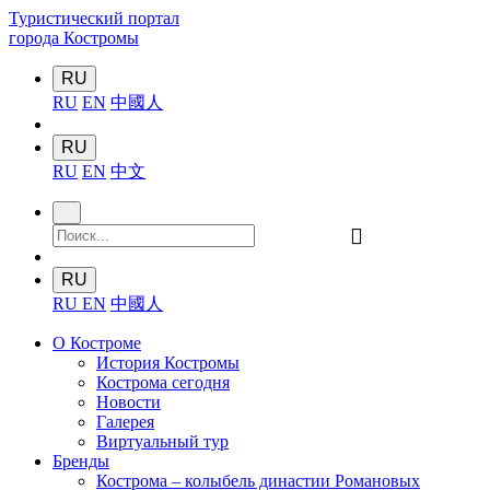
Туристический портал
города Костромы
RU
RU
EN
中國人
RU
RU
EN
中文
󰍉
RU
RU
EN
中國人
О Костроме
История Костромы
Кострома сегодня
Новости
Галерея
Виртуальный тур
Бренды
Кострома – колыбель династии Романовых