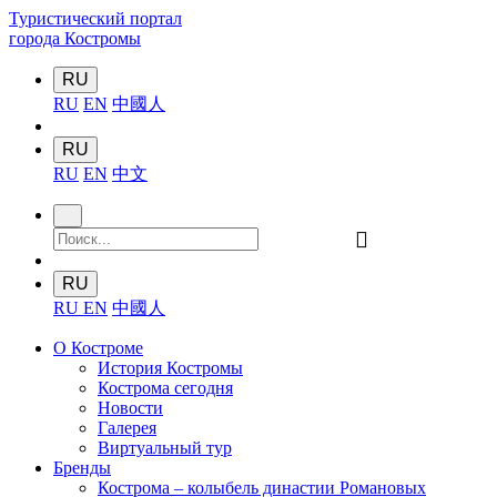
Туристический портал
города Костромы
RU
RU
EN
中國人
RU
RU
EN
中文
󰍉
RU
RU
EN
中國人
О Костроме
История Костромы
Кострома сегодня
Новости
Галерея
Виртуальный тур
Бренды
Кострома – колыбель династии Романовых