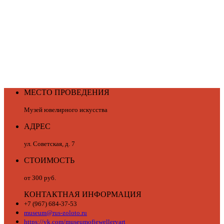
МЕСТО ПРОВЕДЕНИЯ
Музей ювелирного искусства
АДРЕС
ул. Советская, д. 7
СТОИМОСТЬ
от 300 руб.
КОНТАКТНАЯ ИНФОРМАЦИЯ
+7 (967) 684-37-53
museum@rus-zoloto.ru
https://vk.com/museumofjewelleryart