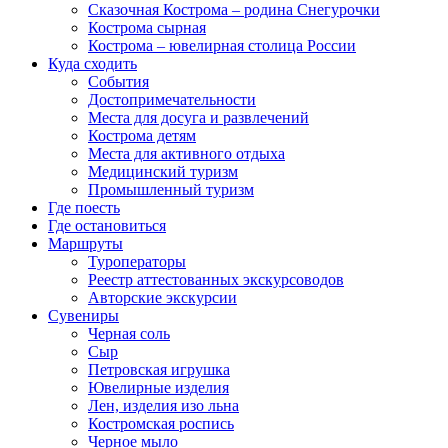
Сказочная Кострома – родина Снегурочки
Кострома сырная
Кострома – ювелирная столица России
Куда сходить
События
Достопримечательности
Места для досуга и развлечений
Кострома детям
Места для активного отдыха
Медицинский туризм
Промышленный туризм
Где поесть
Где остановиться
Маршруты
Туроператоры
Реестр аттестованных экскурсоводов
Авторские экскурсии
Сувениры
Черная соль
Сыр
Петровская игрушка
Ювелирные изделия
Лен, изделия изо льна
Костромская роспись
Черное мыло