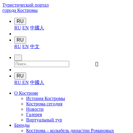
Туристический портал
города Костромы
RU
RU
EN
中國人
RU
RU
EN
中文
󰍉
RU
RU
EN
中國人
О Костроме
История Костромы
Кострома сегодня
Новости
Галерея
Виртуальный тур
Бренды
Кострома – колыбель династии Романовых