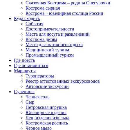
Сказочная Кострома – родина Снегурочки
Кострома сырная
Кострома – ювелирная столица России
Куда сходить
События
Достопримечательности
Места для досуга и развлечений
Кострома детям
Места для активного отдыха
Медицинский туризм
Промышленный туризм
Где поесть
Где остановиться
Маршруты
Туроператоры
Реестр аттестованных экскурсоводов
Авторские экскурсии
Сувениры
Черная соль
Сыр
Петровская игрушка
Ювелирные изделия
Лен, изделия изо льна
Костромская роспись
Черное мыло