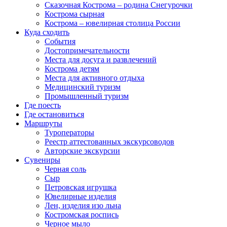
Сказочная Кострома – родина Снегурочки
Кострома сырная
Кострома – ювелирная столица России
Куда сходить
События
Достопримечательности
Места для досуга и развлечений
Кострома детям
Места для активного отдыха
Медицинский туризм
Промышленный туризм
Где поесть
Где остановиться
Маршруты
Туроператоры
Реестр аттестованных экскурсоводов
Авторские экскурсии
Сувениры
Черная соль
Сыр
Петровская игрушка
Ювелирные изделия
Лен, изделия изо льна
Костромская роспись
Черное мыло