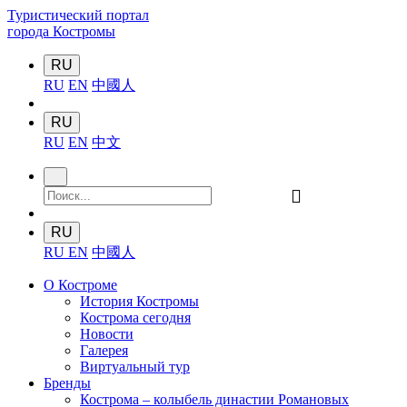
Туристический портал
города Костромы
RU
RU
EN
中國人
RU
RU
EN
中文
󰍉
RU
RU
EN
中國人
О Костроме
История Костромы
Кострома сегодня
Новости
Галерея
Виртуальный тур
Бренды
Кострома – колыбель династии Романовых