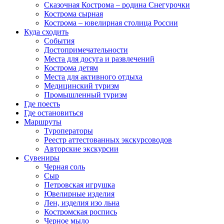
Сказочная Кострома – родина Снегурочки
Кострома сырная
Кострома – ювелирная столица России
Куда сходить
События
Достопримечательности
Места для досуга и развлечений
Кострома детям
Места для активного отдыха
Медицинский туризм
Промышленный туризм
Где поесть
Где остановиться
Маршруты
Туроператоры
Реестр аттестованных экскурсоводов
Авторские экскурсии
Сувениры
Черная соль
Сыр
Петровская игрушка
Ювелирные изделия
Лен, изделия изо льна
Костромская роспись
Черное мыло