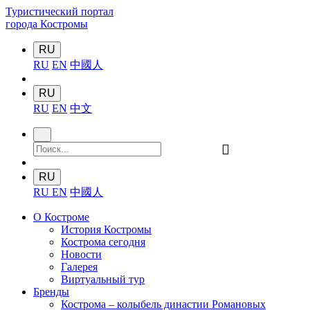
Туристический портал
города Костромы
RU
RU
EN
中國人
RU
RU
EN
中文
󰍉
RU
RU
EN
中國人
О Костроме
История Костромы
Кострома сегодня
Новости
Галерея
Виртуальный тур
Бренды
Кострома – колыбель династии Романовых