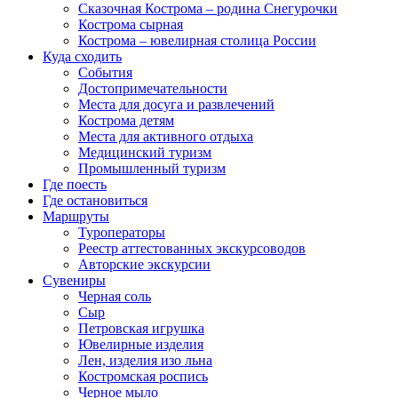
Сказочная Кострома – родина Снегурочки
Кострома сырная
Кострома – ювелирная столица России
Куда сходить
События
Достопримечательности
Места для досуга и развлечений
Кострома детям
Места для активного отдыха
Медицинский туризм
Промышленный туризм
Где поесть
Где остановиться
Маршруты
Туроператоры
Реестр аттестованных экскурсоводов
Авторские экскурсии
Сувениры
Черная соль
Сыр
Петровская игрушка
Ювелирные изделия
Лен, изделия изо льна
Костромская роспись
Черное мыло