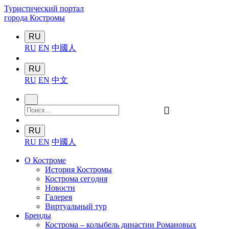
Туристический портал
города Костромы
RU
RU
EN
中國人
RU
RU
EN
中文
󰍉
RU
RU
EN
中國人
О Костроме
История Костромы
Кострома сегодня
Новости
Галерея
Виртуальный тур
Бренды
Кострома – колыбель династии Романовых