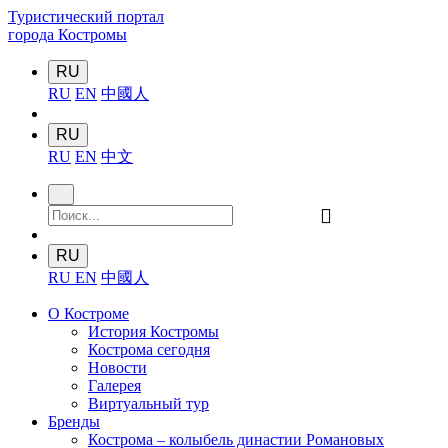
Туристический портал
города Костромы
RU
RU
EN
中國人
RU
RU
EN
中文
󰍉
RU
RU
EN
中國人
О Костроме
История Костромы
Кострома сегодня
Новости
Галерея
Виртуальный тур
Бренды
Кострома – колыбель династии Романовых