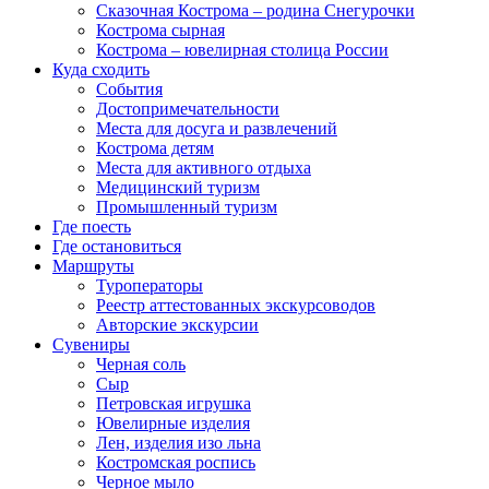
Сказочная Кострома – родина Снегурочки
Кострома сырная
Кострома – ювелирная столица России
Куда сходить
События
Достопримечательности
Места для досуга и развлечений
Кострома детям
Места для активного отдыха
Медицинский туризм
Промышленный туризм
Где поесть
Где остановиться
Маршруты
Туроператоры
Реестр аттестованных экскурсоводов
Авторские экскурсии
Сувениры
Черная соль
Сыр
Петровская игрушка
Ювелирные изделия
Лен, изделия изо льна
Костромская роспись
Черное мыло