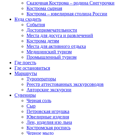
Сказочная Кострома – родина Снегурочки
Кострома сырная
Кострома – ювелирная столица России
Куда сходить
События
Достопримечательности
Места для досуга и развлечений
Кострома детям
Места для активного отдыха
Медицинский туризм
Промышленный туризм
Где поесть
Где остановиться
Маршруты
Туроператоры
Реестр аттестованных экскурсоводов
Авторские экскурсии
Сувениры
Черная соль
Сыр
Петровская игрушка
Ювелирные изделия
Лен, изделия изо льна
Костромская роспись
Черное мыло