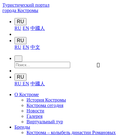
Туристический портал
города Костромы
RU
RU
EN
中國人
RU
RU
EN
中文
󰍉
RU
RU
EN
中國人
О Костроме
История Костромы
Кострома сегодня
Новости
Галерея
Виртуальный тур
Бренды
Кострома – колыбель династии Романовых