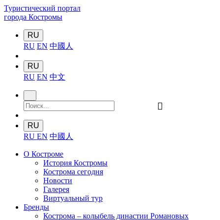
Туристический портал
города Костромы
RU
RU
EN
中國人
RU
RU
EN
中文
󰍉
RU
RU
EN
中國人
О Костроме
История Костромы
Кострома сегодня
Новости
Галерея
Виртуальный тур
Бренды
Кострома – колыбель династии Романовых