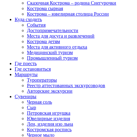
Сказочная Кострома – родина Снегурочки
Кострома сырная
Кострома – ювелирная столица России
Куда сходить
События
Достопримечательности
Места для досуга и развлечений
Кострома детям
Места для активного отдыха
Медицинский туризм
Промышленный туризм
Где поесть
Где остановиться
Маршруты
Туроператоры
Реестр аттестованных экскурсоводов
Авторские экскурсии
Сувениры
Черная соль
Сыр
Петровская игрушка
Ювелирные изделия
Лен, изделия изо льна
Костромская роспись
Черное мыло