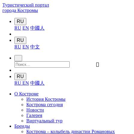
Туристический портал
города Костромы
RU
RU
EN
中國人
RU
RU
EN
中文
󰍉
RU
RU
EN
中國人
О Костроме
История Костромы
Кострома сегодня
Новости
Галерея
Виртуальный тур
Бренды
Кострома – колыбель династии Романовых