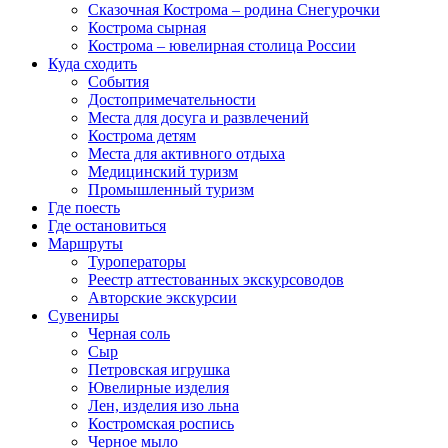
Сказочная Кострома – родина Снегурочки
Кострома сырная
Кострома – ювелирная столица России
Куда сходить
События
Достопримечательности
Места для досуга и развлечений
Кострома детям
Места для активного отдыха
Медицинский туризм
Промышленный туризм
Где поесть
Где остановиться
Маршруты
Туроператоры
Реестр аттестованных экскурсоводов
Авторские экскурсии
Сувениры
Черная соль
Сыр
Петровская игрушка
Ювелирные изделия
Лен, изделия изо льна
Костромская роспись
Черное мыло