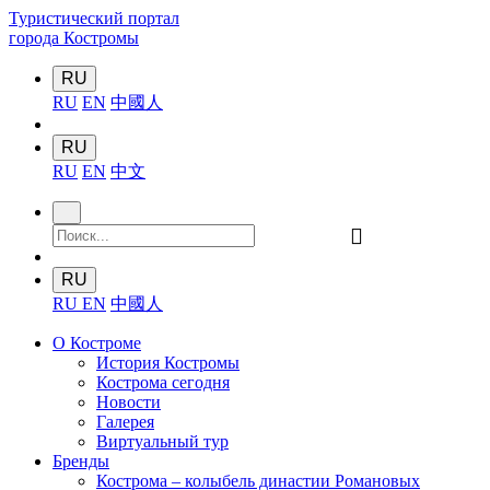
Туристический портал
города Костромы
RU
RU
EN
中國人
RU
RU
EN
中文
󰍉
RU
RU
EN
中國人
О Костроме
История Костромы
Кострома сегодня
Новости
Галерея
Виртуальный тур
Бренды
Кострома – колыбель династии Романовых