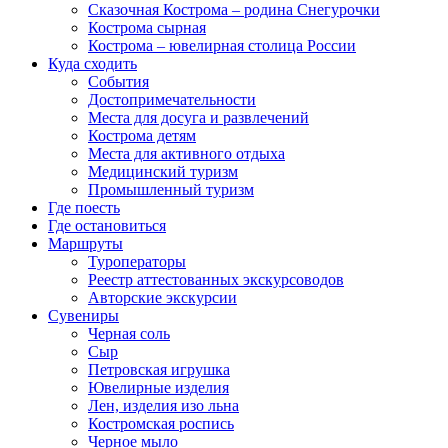
Сказочная Кострома – родина Снегурочки
Кострома сырная
Кострома – ювелирная столица России
Куда сходить
События
Достопримечательности
Места для досуга и развлечений
Кострома детям
Места для активного отдыха
Медицинский туризм
Промышленный туризм
Где поесть
Где остановиться
Маршруты
Туроператоры
Реестр аттестованных экскурсоводов
Авторские экскурсии
Сувениры
Черная соль
Сыр
Петровская игрушка
Ювелирные изделия
Лен, изделия изо льна
Костромская роспись
Черное мыло