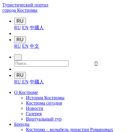
Туристический портал
города Костромы
RU
RU
EN
中國人
RU
RU
EN
中文
󰍉
RU
RU
EN
中國人
О Костроме
История Костромы
Кострома сегодня
Новости
Галерея
Виртуальный тур
Бренды
Кострома – колыбель династии Романовых