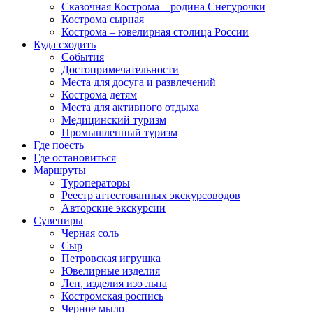
Сказочная Кострома – родина Снегурочки
Кострома сырная
Кострома – ювелирная столица России
Куда сходить
События
Достопримечательности
Места для досуга и развлечений
Кострома детям
Места для активного отдыха
Медицинский туризм
Промышленный туризм
Где поесть
Где остановиться
Маршруты
Туроператоры
Реестр аттестованных экскурсоводов
Авторские экскурсии
Сувениры
Черная соль
Сыр
Петровская игрушка
Ювелирные изделия
Лен, изделия изо льна
Костромская роспись
Черное мыло